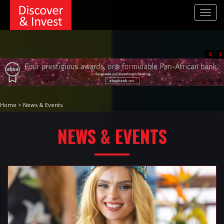
Toggl
navig
Home > News & Events
NEWS & EVENTS