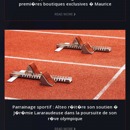
premi�res boutiques exclusives � Maurice
READ MORE
Parrainage sportif : Alteo r�it�re son soutien �
J�r�mie Lararaudeuse dans la poursuite de son
r�ve olympique
READ MORE