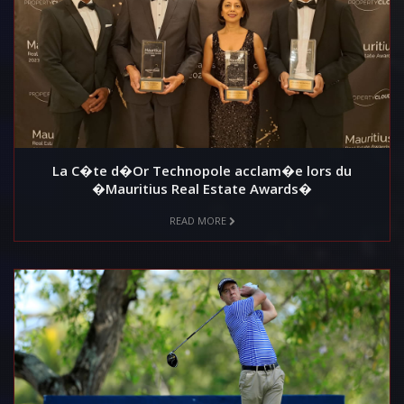
La C�te d�Or Technopole acclam�e lors du
�Mauritius Real Estate Awards�
READ MORE