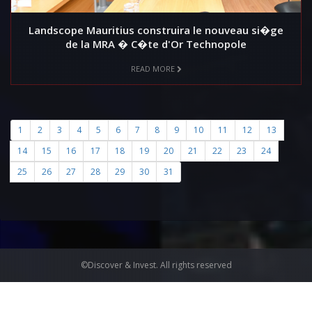
Landscope Mauritius construira le nouveau si�ge
de la MRA � C�te d'Or Technopole
READ MORE
1
2
3
4
5
6
7
8
9
10
11
12
13
14
15
16
17
18
19
20
21
22
23
24
25
26
27
28
29
30
31
©Discover & Invest. All rights reserved