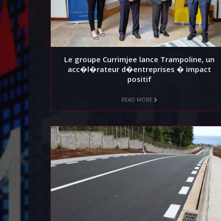
Le groupe Currimjee lance Trampoline, un
acc�l�rateur d�entreprises � impact
positif
READ MORE