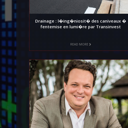
Drainage : l�ing�niosit� des caniveaux �
fentemise en lumi�re par Transinvest
READ MORE