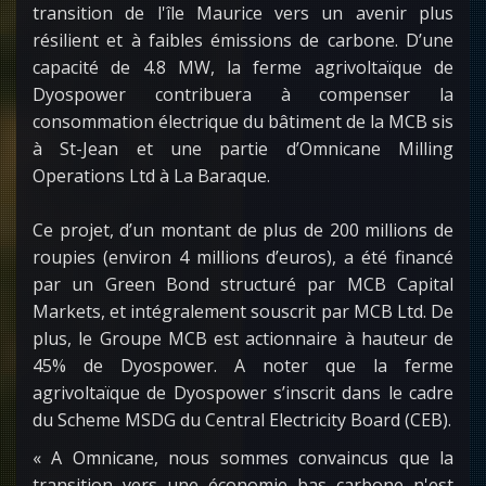
transition de l'île Maurice vers un avenir plus
résilient et à faibles émissions de carbone. D’une
capacité de 4.8 MW, la ferme agrivoltaïque de
Dyospower contribuera à compenser la
consommation électrique du bâtiment de la MCB sis
à St-Jean et une partie d’Omnicane Milling
Operations Ltd à La Baraque.
Ce projet, d’un montant de plus de 200 millions de
roupies (environ 4 millions d’euros), a été financé
par un Green Bond structuré par MCB Capital
Markets, et intégralement souscrit par MCB Ltd. De
plus, le Groupe MCB est actionnaire à hauteur de
45% de Dyospower. A noter que la ferme
agrivoltaïque de Dyospower s’inscrit dans le cadre
du Scheme MSDG du Central Electricity Board (CEB).
« A Omnicane, nous sommes convaincus que la
transition vers une économie bas carbone n'est