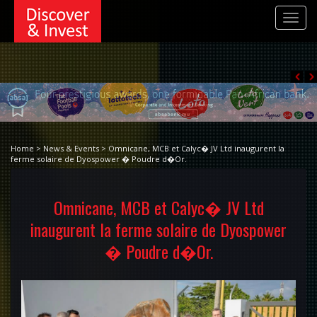
Toggl
navig
Home > News & Events > Omnicane, MCB et Calyc� JV Ltd inaugurent la
ferme solaire de Dyospower � Poudre d�Or.
Omnicane, MCB et Calyc� JV Ltd
inaugurent la ferme solaire de Dyospower
� Poudre d�Or.