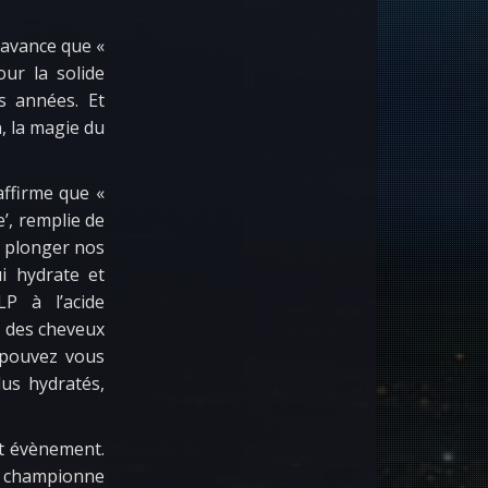
 avance que «
ur la solide
s années. Et
, la magie du
ffirme que «
’, remplie de
e plonger nos
ui hydrate et
P à l’acide
r des cheveux
s pouvez vous
lus hydratés,
et évènement.
le championne