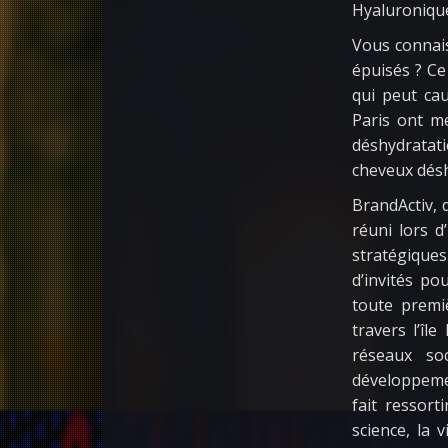
Hyaluroniqu
Vous connais
épuisés ? Ce
qui peut ca
Paris ont m
déshydratati
cheveux désh
BrandActiv, 
réuni lors d
stratégiques
d’invités po
toute premi
travers l’î
réseaux soc
développemen
fait ressort
science, la 