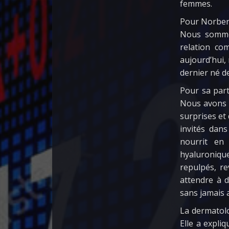
femmes.
Pour Norbert
Nous sommes
relation co
aujourd’hui,
dernier né de
Pour sa par
Nous avons m
surprises et
invités dans
nourrit en
hyaluronique
repulpés, re
attendre à d
sans jamais a
La dermatolo
Elle a expli