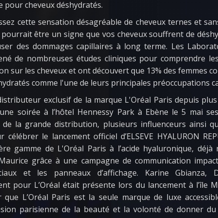
e pour cheveux déshydratés.
sez cette sensation désagréable de cheveux ternes et san
 pourrait être un signe que vos cheveux souffrent de déshy
user des dommages capillaires à long terme. Les Laborato
ené de nombreuses études cliniques pour comprendre les 
on sur les cheveux et ont découvert que 13% des femmes co
ydratés comme l'une de leurs principales préoccupations cap
distributeur exclusif de la marque L'Oréal Paris depuis plus
’une soirée à l’hôtel Hennessy Park à Ebène le 5 mai ses
 de la grande distribution, plusieurs influenceurs ainsi q
ur célébrer le lancement officiel d’ELSEVE HYALURON REPU
ère gamme de L'Oréal Paris à l’acide hyaluronique, déjà
le Maurice grâce à une campagne de communication impact
iaux et les panneaux d’affichage. Karine Gbianza, D
t pour L’Oréal était présente lors du lancement à l’île Ma
ir que L’Oréal Paris est la seule marque de luxe accessible
vision parisienne de la beauté et la volonté de donner d