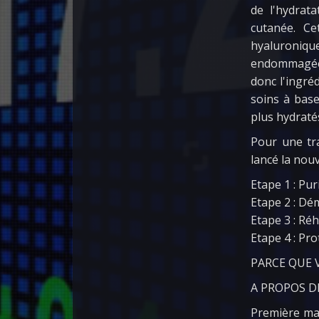
de l'hydrat
cutanée. Ce
hyaluroniq
endommagées,
donc l'ingré
soins à base
plus hydratés
Pour une tr
lancé la no
Etape 1 : P
Etape 2 : D
Etape 3 : R
Etape 4 : P
PARCE QUE 
A PROPOS DE
Première mar