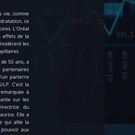
s vie, comme
dratation, ce
ires L'Oréal
effets de la
nsidèrent les
illaires.
 de 50 ans, a
 partenaires
u’un parterre
LP. C’est la
 remarquée à
ante sur les
irectrice du
urice. Elle a
 qui allie la
u pouvoir aux