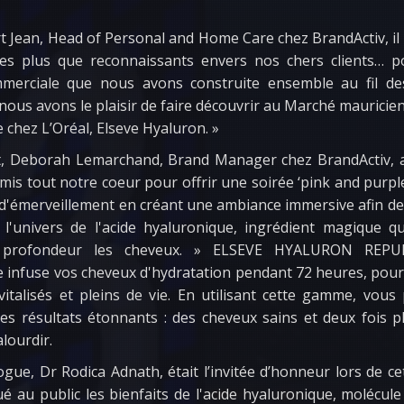
 Jean, Head of Personal and Home Care chez BrandActiv, il
 plus que reconnaissants envers nos chers clients… po
mmerciale que nous avons construite ensemble au fil de
 nous avons le plaisir de faire découvrir au Marché mauricien
 chez L’Oréal, Elseve Hyaluron. »
t, Deborah Lemarchand, Brand Manager chez BrandActiv, a
is tout notre coeur pour offrir une soirée ‘pink and purple
 d'émerveillement en créant une ambiance immersive afin d
 l'univers de l'acide hyaluronique, ingrédient magique q
 profondeur les cheveux. » ELSEVE HYALURON REPUL
 infuse vos cheveux d'hydratation pendant 72 heures, pou
vitalisés et pleins de vie. En utilisant cette gamme, vou
es résultats étonnants : des cheveux sains et deux fois p
lourdir.
gue, Dr Rodica Adnath, était l’invitée d’honneur lors de c
qué au public les bienfaits de l'acide hyaluronique, molécu