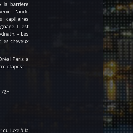
 la barrière
eux. L'acide
capillaires
gnage. Il est
Adnath, « Les
t les cheveux
réal Paris a
re étapes :
 72H
 du luxe à la