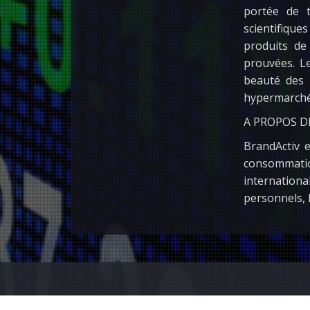
portée de t
scientifiqu
produits de 
prouvées. Le
beauté des 
hypermarché
A PROPOS D
BrandActiv e
consommatio
internationa
personnels, 