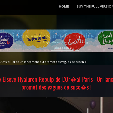
HOME
BUY THE FULL VERSIO
Or�al Paris : Un lancement qui promet des vagues de succ�s !
Elseve Hyaluron Repulp de L'Or�al Paris : Un lan
promet des vagues de succ�s !