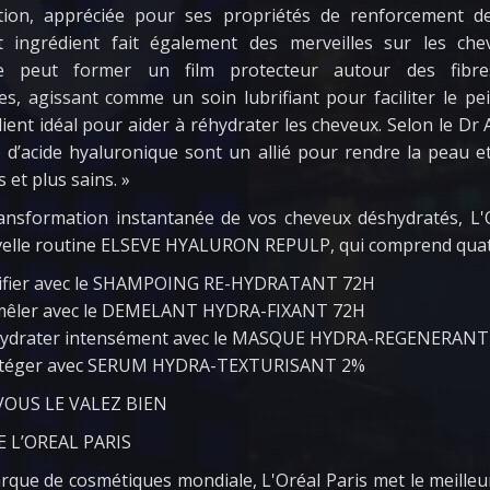
ation, appréciée pour ses propriétés de renforcement de
t ingrédient fait également des merveilles sur les chev
ue peut former un film protecteur autour des fibres 
 agissant comme un soin lubrifiant pour faciliter le pei
dient idéal pour aider à réhydrater les cheveux. Selon le Dr 
 d’acide hyaluronique sont un allié pour rendre la peau e
 et plus sains. »
ansformation instantanée de vos cheveux déshydratés, L'O
uvelle routine ELSEVE HYALURON REPULP, qui comprend quat
urifier avec le SHAMPOING RE-HYDRATANT 72H
émêler avec le DEMELANT HYDRA-FIXANT 72H
éhydrater intensément avec le MASQUE HYDRA-REGENERANT
rotéger avec SERUM HYDRA-TEXTURISANT 2%
VOUS LE VALEZ BIEN
 L’OREAL PARIS
que de cosmétiques mondiale, L'Oréal Paris met le meilleur